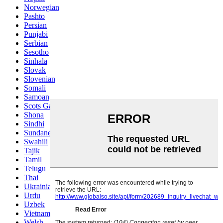
Norwegian
Pashto
Persian
Punjabi
Serbian
Sesotho
Sinhala
Slovak
Slovenian
Somali
Samoan
Scots Gaelic
Shona
Sindhi
Sundanese
Swahili
Tajik
Tamil
Telugu
Thai
Ukrainian
Urdu
Uzbek
Vietnamese
Welsh