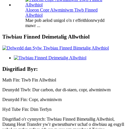
Aloeon Copr Alwminiwm Tiwb Finned
Allwthiol
Mae pob aelod unigol o'n r effeithlonrwydd
mawr ...
Tiwbiau Finned Deimetalig Allwthiol
Disgrifiad Byr:
Math Fin: Tiwb Fin Allwthiol
Deunydd Tiwb: Dur carbon, dur di-staen, copr, alwminiwm
Deunydd Fin: Copr, alwminiwm
Hyd Tube Fin: Dim Terfyn
Disgrifiad o'r cynnyrch: Tiwbiau Finned Bimetallig Allwthiol,
Datang Heat Transfer yw'r gwneuthurwr uchaf o diwbiau ag esgyll