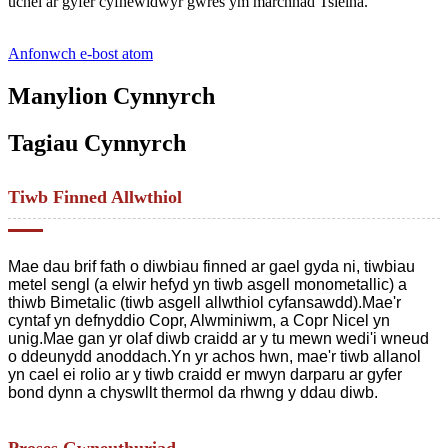
uchel ar gyfer cyfnewidwyr gwres ym marchnad Tsieina.
Anfonwch e-bost atom
Manylion Cynnyrch
Tagiau Cynnyrch
Tiwb Finned Allwthiol
Mae dau brif fath o diwbiau finned ar gael gyda ni, tiwbiau
metel sengl (a elwir hefyd yn tiwb asgell monometallic) a
thiwb Bimetalic (tiwb asgell allwthiol cyfansawdd).Mae'r
cyntaf yn defnyddio Copr, Alwminiwm, a Copr Nicel yn
unig.Mae gan yr olaf diwb craidd ar y tu mewn wedi'i wneud
o ddeunydd anoddach.Yn yr achos hwn, mae'r tiwb allanol
yn cael ei rolio ar y tiwb craidd er mwyn darparu ar gyfer
bond dynn a chyswllt thermol da rhwng y ddau diwb.
Proses Gwneuthuriad