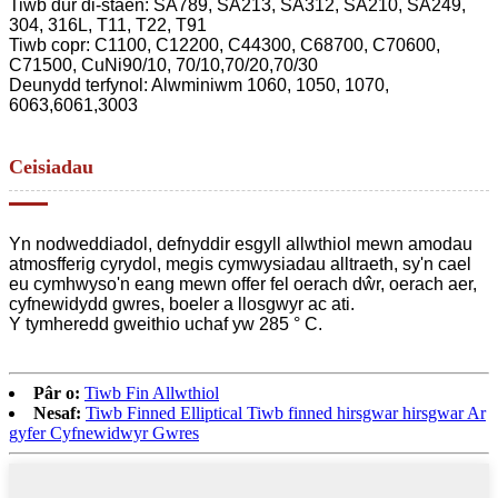
Tiwb dur di-staen: SA789, SA213, SA312, SA210, SA249,
304, 316L, T11, T22, T91
Tiwb copr: C1100, C12200, C44300, C68700, C70600,
C71500, CuNi90/10, 70/10,70/20,70/30
Deunydd terfynol: Alwminiwm 1060, 1050, 1070,
6063,6061,3003
Ceisiadau
Yn nodweddiadol, defnyddir esgyll allwthiol mewn amodau
atmosfferig cyrydol, megis cymwysiadau alltraeth, sy'n cael
eu cymhwyso'n eang mewn offer fel oerach dŵr, oerach aer,
cyfnewidydd gwres, boeler a llosgwyr ac ati.
Y tymheredd gweithio uchaf yw 285 ° C.
Pâr o:
Tiwb Fin Allwthiol
Nesaf:
Tiwb Finned Elliptical Tiwb finned hirsgwar hirsgwar Ar
gyfer Cyfnewidwyr Gwres