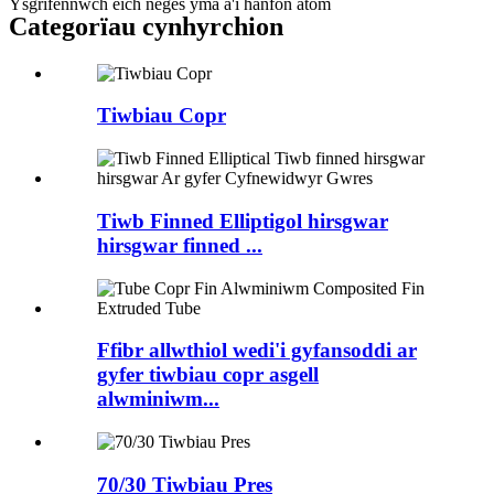
Ysgrifennwch eich neges yma a'i hanfon atom
Categorïau cynhyrchion
Tiwbiau Copr
Tiwb Finned Elliptigol hirsgwar
hirsgwar finned ...
Ffibr allwthiol wedi'i gyfansoddi ar
gyfer tiwbiau copr asgell
alwminiwm...
70/30 Tiwbiau Pres