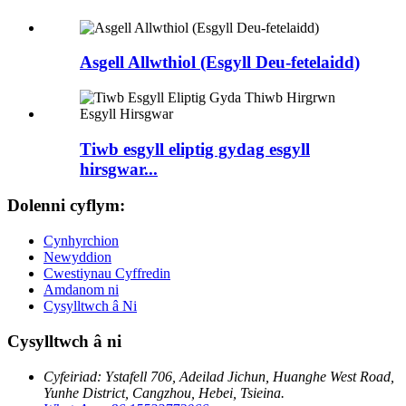
Asgell Allwthiol (Esgyll Deu-fetelaidd)
Tiwb esgyll eliptig gydag esgyll
hirsgwar...
Dolenni cyflym:
Cynhyrchion
Newyddion
Cwestiynau Cyffredin
Amdanom ni
Cysylltwch â Ni
Cysylltwch â ni
Cyfeiriad: Ystafell 706, Adeilad Jichun, Huanghe West Road,
Yunhe District, Cangzhou, Hebei, Tsieina.