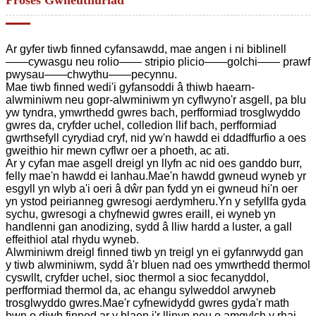
Ar gyfer tiwb finned cyfansawdd, mae angen i ni biblinell
——cywasgu neu rolio—— stripio plicio——golchi—— prawf
pwysau——chwythu——pecynnu.
Mae tiwb finned wedi'i gyfansoddi â thiwb haearn-
alwminiwm neu gopr-alwminiwm yn cyflwyno'r asgell, pa blu
yw tyndra, ymwrthedd gwres bach, perfformiad trosglwyddo
gwres da, cryfder uchel, colledion llif bach, perfformiad
gwrthsefyll cyrydiad cryf, nid yw'n hawdd ei ddadffurfio a oes
gweithio hir mewn cyflwr oer a phoeth, ac ati.
Ar y cyfan mae asgell dreigl yn llyfn ac nid oes ganddo burr,
felly mae'n hawdd ei lanhau.Mae'n hawdd gwneud wyneb yr
esgyll yn wlyb a'i oeri â dŵr pan fydd yn ei gwneud hi'n oer
yn ystod peirianneg gwresogi aerdymheru.Yn y sefyllfa gyda
sychu, gwresogi a chyfnewid gwres eraill, ei wyneb yn
handlenni gan anodizing, sydd â lliw hardd a luster, a gall
effeithiol atal rhydu wyneb.
Alwminiwm dreigl finned tiwb yn treigl yn ei gyfanrwydd gan
y tiwb alwminiwm, sydd â'r bluen nad oes ymwrthedd thermol
cyswllt, cryfder uchel, sioc thermol a sioc fecanyddol,
perfformiad thermol da, ac ehangu sylweddol arwyneb
trosglwyddo gwres.Mae'r cyfnewidydd gwres gyda'r math
hwn o diwb finned ar y blaen i'r llinyn neu o amgylch y rhai