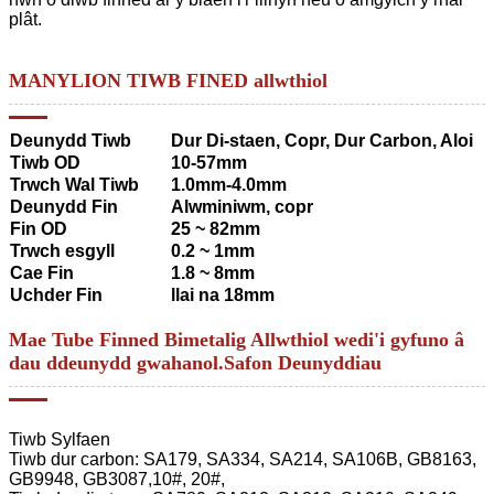
plât.
MANYLION TIWB FINED allwthiol
Deunydd Tiwb
Dur Di-staen, Copr, Dur Carbon, Aloi
Tiwb OD
10-57mm
Trwch Wal Tiwb
1.0mm-4.0mm
Deunydd Fin
Alwminiwm, copr
Fin OD
25 ~ 82mm
Trwch esgyll
0.2 ~ 1mm
Cae Fin
1.8 ~ 8mm
Uchder Fin
llai na 18mm
Mae Tube Finned Bimetalig Allwthiol wedi'i gyfuno â
dau ddeunydd gwahanol.Safon Deunyddiau
Tiwb Sylfaen
Tiwb dur carbon: SA179, SA334, SA214, SA106B, GB8163,
GB9948, GB3087,10#, 20#,