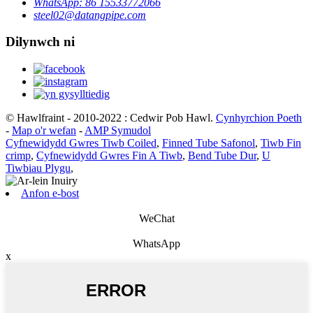
WhatsApp: 86 15533772066
steel02@datangpipe.com
Dilynwch ni
© Hawlfraint - 2010-2022 : Cedwir Pob Hawl.
Cynhyrchion Poeth
-
Map o'r wefan
-
AMP Symudol
Cyfnewidydd Gwres Tiwb Coiled
,
Finned Tube Safonol
,
Tiwb Fin
crimp
,
Cyfnewidydd Gwres Fin A Tiwb
,
Bend Tube Dur
,
U
Tiwbiau Plygu
,
Anfon e-bost
WeChat
WhatsApp
x