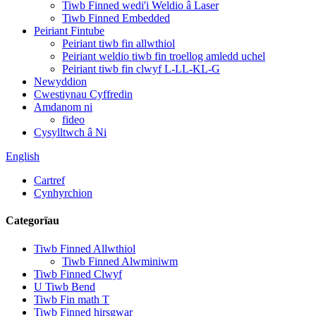
Tiwb Finned wedi'i Weldio â Laser
Tiwb Finned Embedded
Peiriant Fintube
Peiriant tiwb fin allwthiol
Peiriant weldio tiwb fin troellog amledd uchel
Peiriant tiwb fin clwyf L-LL-KL-G
Newyddion
Cwestiynau Cyffredin
Amdanom ni
fideo
Cysylltwch â Ni
English
Cartref
Cynhyrchion
Categorïau
Tiwb Finned Allwthiol
Tiwb Finned Alwminiwm
Tiwb Finned Clwyf
U Tiwb Bend
Tiwb Fin math T
Tiwb Finned hirsgwar