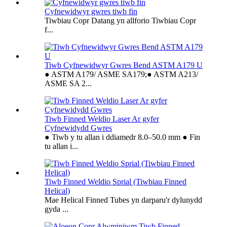
Cyfnewidwyr gwres tiwb fin
Tiwbiau Copr Datang yn allforio Tiwbiau Copr
f...
Tiwb Cyfnewidwyr Gwres Bend ASTM A179 U
● ASTM A179/ ASME SA179;● ASTM A213/
ASME SA 2...
Tiwb Finned Weldio Laser Ar gyfer
Cyfnewidydd Gwres
● Tiwb y tu allan i ddiamedr 8.0–50.0 mm ● Fin
tu allan i...
Tiwb Finned Weldio Sprial (Tiwbiau Finned
Helical)
Mae Helical Finned Tubes yn darparu'r dylunydd
gyda ...