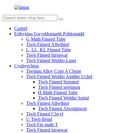
Cartref
Erthyglau Gwyddoniaeth Poblogaidd
G Math Finned Tube
Tiwb Finned Allwthiol
L, LL, KL Finned Tube
Tiwb Finned hirsgwar
Tiwb Finned Weldio Laser
Cynhyrchion
Tiwbiau Alloy Copr A Chopr
Tiwb Finned Weldio Amlder Uchel
Tiwb Finned Serrated
Tiwb Finned serennog
H Math Finned Tube
Tiwb Finned Weldio Sprial
Tiwb Finned Allwthiol
Tiwb Finned Alwminiwm
Tiwb Finned Clwyf
U Tiwb Bend
Tiwb Fin math T
Tiwb Finned hirsgwar