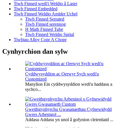
Tiwb Finned wedi'i Weldio â Laser
Tiwb Finned Embedded
Tiwb Finned Weldio Amlder Uchel
Tiwb Finned Serrated
Tiwb Finned serennog
H Math Finned Tube
Tiwb Finned Weldio Sprial
Tiwbiau Alloy Copr A Chopr
Cynhyrchion dan sylw
Cyddwysyddion ac Oerwyr Sych wedi'u
Customized
Manylion Ein cyddwysyddion wedi'u haddasu a
sychco...
Gweithgynhyrchu Gwasanaethau Cyfnewidydd
Gwres Arbenigol ...
Addasu Addasu yn unol â gofynion cleientiaid ...