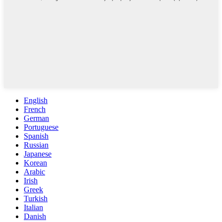
English
French
German
Portuguese
Spanish
Russian
Japanese
Korean
Arabic
Irish
Greek
Turkish
Italian
Danish