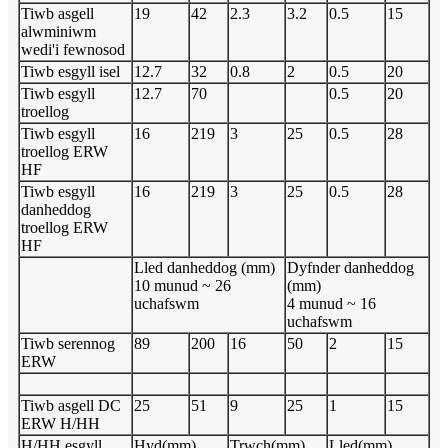
Tiwb asgell
19
42
2.3
3.2
0.5
15
alwminiwm
wedi'i fewnosod
Tiwb esgyll isel
12.7
32
0.8
2
0.5
20
Tiwb esgyll
12.7
70
0.5
20
troellog
Tiwb esgyll
16
219
3
25
0.5
28
troellog ERW
HF
Tiwb esgyll
16
219
3
25
0.5
28
danheddog
troellog ERW
HF
Lled danheddog (mm)
Dyfnder danheddog
10 munud ~ 26
(mm)
uchafswm
4 munud ~ 16
uchafswm
Tiwb serennog
89
200
16
50
2
15
ERW
Tiwb asgell DC
25
51
9
25
1
15
ERW H/HH
H/HH esgyll
Hyd(mm)
Trwch(mm)
Lled(mm)