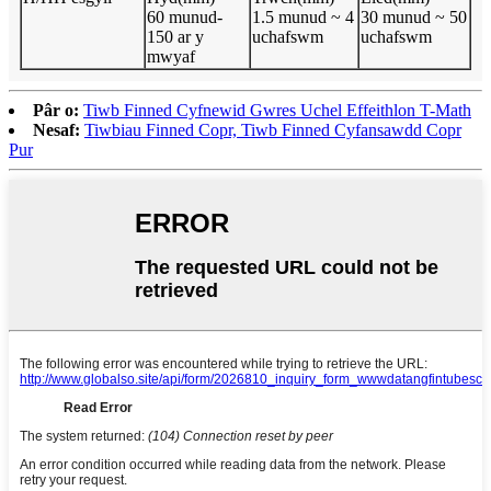
60 munud-
1.5 munud ~ 4
30 munud ~ 50
150 ar y
uchafswm
uchafswm
mwyaf
Pâr o:
Tiwb Finned Cyfnewid Gwres Uchel Effeithlon T-Math
Nesaf:
Tiwbiau Finned Copr, Tiwb Finned Cyfansawdd Copr
Pur