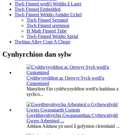
Tiwb Finned wedi'i Weldio â Laser
Tiwb Finned Embedded
Tiwb Finned Weldio Amlder Uchel
Tiwb Finned Serrated
Tiwb Finned serennog
H Math Finned Tube
Tiwb Finned Weldio Sprial
Tiwbiau Alloy Copr A Chopr
Cynhyrchion dan sylw
Cyddwysyddion ac Oerwyr Sych wedi'u
Customized
Manylion Ein cyddwysyddion wedi'u haddasu a
sychco...
Gweithgynhyrchu Gwasanaethau Cyfnewidydd
Gwres Arbenigol ...
Addasu Addasu yn unol â gofynion cleientiaid ...