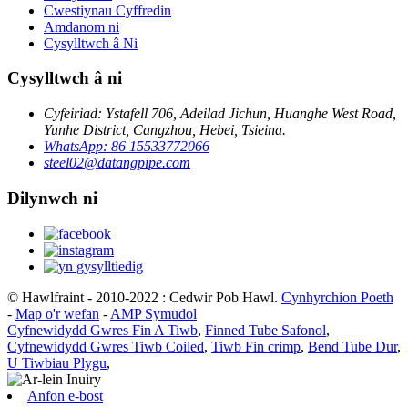
Cwestiynau Cyffredin
Amdanom ni
Cysylltwch â Ni
Cysylltwch â ni
Cyfeiriad: Ystafell 706, Adeilad Jichun, Huanghe West Road,
Yunhe District, Cangzhou, Hebei, Tsieina.
WhatsApp: 86 15533772066
steel02@datangpipe.com
Dilynwch ni
© Hawlfraint - 2010-2022 : Cedwir Pob Hawl.
Cynhyrchion Poeth
-
Map o'r wefan
-
AMP Symudol
Cyfnewidydd Gwres Fin A Tiwb
,
Finned Tube Safonol
,
Cyfnewidydd Gwres Tiwb Coiled
,
Tiwb Fin crimp
,
Bend Tube Dur
,
U Tiwbiau Plygu
,
Anfon e-bost