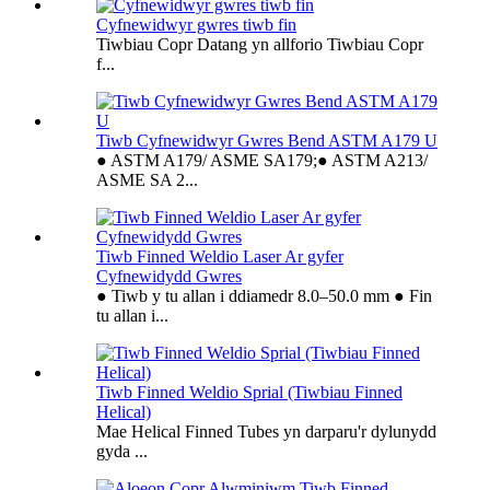
Cyfnewidwyr gwres tiwb fin
Tiwbiau Copr Datang yn allforio Tiwbiau Copr
f...
Tiwb Cyfnewidwyr Gwres Bend ASTM A179 U
● ASTM A179/ ASME SA179;● ASTM A213/
ASME SA 2...
Tiwb Finned Weldio Laser Ar gyfer
Cyfnewidydd Gwres
● Tiwb y tu allan i ddiamedr 8.0–50.0 mm ● Fin
tu allan i...
Tiwb Finned Weldio Sprial (Tiwbiau Finned
Helical)
Mae Helical Finned Tubes yn darparu'r dylunydd
gyda ...