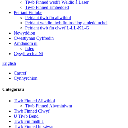
Tiwb Finned wedi'i Weldio â Laser
Tiwb Finned Embedded
Peiriant Fintube
Peiriant tiwb fin allwthiol
Peiriant weldio tiwb fin troellog amledd uchel
Peiriant tiwb fin clwyf L-LL-KL-G
Newyddion
Cwestiynau Cyffredin
Amdanom ni
fideo
Cysylltwch â Ni
English
Cartref
Cynhyrchion
Categorïau
Tiwb Finned Allwthiol
Tiwb Finned Alwminiwm
Tiwb Finned Clwyf
U Tiwb Bend
Tiwb Fin math T
Tiwb Finned hirsgwar