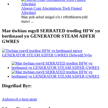
Aloeon Copr Alwminiwm Tiwb Finned
Allwthiol
Mae pob aelod unigol o'n r effeithlonrwydd
mawr ...
Mae tiwbiau esgyll SERRATED troellog HFW yn
berthnasol yn GENERATOR STEAM ADFER
GWRES
Disgrifiad Byr:
Anfonwch e-bost atom