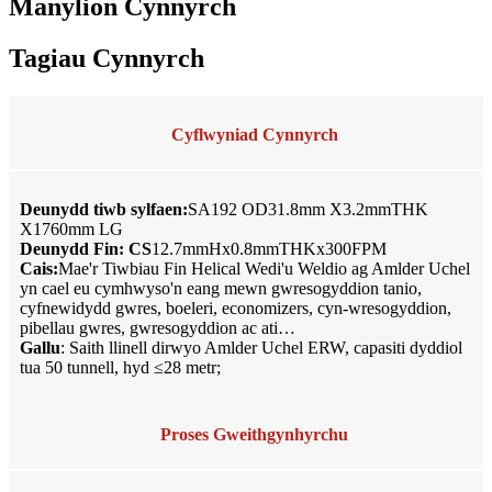
Manylion Cynnyrch
Tagiau Cynnyrch
Cyflwyniad Cynnyrch
Deunydd tiwb sylfaen:
SA192 OD31.8mm X3.2mmTHK
X1760mm LG
Deunydd Fin: CS
12.7mmHx0.8mmTHKx300FPM
Cais:
Mae'r Tiwbiau Fin Helical Wedi'u Weldio ag Amlder Uchel
yn cael eu cymhwyso'n eang mewn gwresogyddion tanio,
cyfnewidydd gwres, boeleri, economizers, cyn-wresogyddion,
pibellau gwres, gwresogyddion ac ati…
Gallu
: Saith llinell dirwyo Amlder Uchel ERW, capasiti dyddiol
tua 50 tunnell, hyd ≤28 metr;
Proses Gweithgynhyrchu