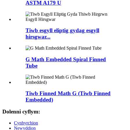
ASTM A179 U
Tiwb esgyll eliptig gydag esgyll
hirsgwar...
G Math Embedded Spiral Finned
Tube
Tiwb Finned Math G (Tiwb Finned
Embedded)
Dolenni cyflym:
Cynhyrchion
Newyddion