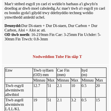
Mae'r stribed esgyll yn cael ei weldio'n barhaus a'i glwyfo'n
droellog ar diwb moel caboledig.Ac mae'r tiwb a'r esgyll yn cael
eu bondio gyda'i gilydd trwy ddefnyddio techneg weldio
ymwrthedd amledd uchel.
Deunydd:
Dur Di-staen + Dur Di-staen, Dur Carbon + Dur
Carbon, Aloi + Aloi ac ati.
OD tiwb noeth
: 16-219mm Fin Cae: 3-25mm Fin Uchder: 5-
30mm Fin Trwch: 0.8-3mm
Nodweddion Tube Fin siâp T
Enw
Tiwb sylfaen
Cae Fin
hyd
(OD) mm
(mm)
(m)
Minnau
Max
Minnau
Max
Minnau
Max
Tiwb esgyll
12.7
51
2.1
10
0.5
20
alwminiwm
allwthiol
Tiwb asgell
19
51
2.1
3.2
0.5
15
alwminiwm
L/LL/KL