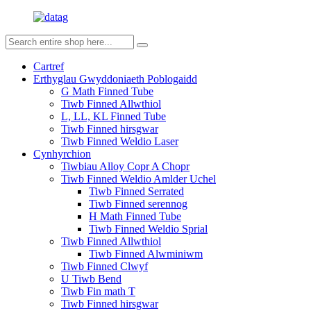
Cartref
Erthyglau Gwyddoniaeth Poblogaidd
G Math Finned Tube
Tiwb Finned Allwthiol
L, LL, KL Finned Tube
Tiwb Finned hirsgwar
Tiwb Finned Weldio Laser
Cynhyrchion
Tiwbiau Alloy Copr A Chopr
Tiwb Finned Weldio Amlder Uchel
Tiwb Finned Serrated
Tiwb Finned serennog
H Math Finned Tube
Tiwb Finned Weldio Sprial
Tiwb Finned Allwthiol
Tiwb Finned Alwminiwm
Tiwb Finned Clwyf
U Tiwb Bend
Tiwb Fin math T
Tiwb Finned hirsgwar