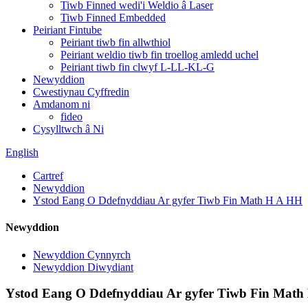
Tiwb Finned wedi'i Weldio â Laser
Tiwb Finned Embedded
Peiriant Fintube
Peiriant tiwb fin allwthiol
Peiriant weldio tiwb fin troellog amledd uchel
Peiriant tiwb fin clwyf L-LL-KL-G
Newyddion
Cwestiynau Cyffredin
Amdanom ni
fideo
Cysylltwch â Ni
English
Cartref
Newyddion
Ystod Eang O Ddefnyddiau Ar gyfer Tiwb Fin Math H A HH
Newyddion
Newyddion Cynnyrch
Newyddion Diwydiant
Ystod Eang O Ddefnyddiau Ar gyfer Tiwb Fin Mat