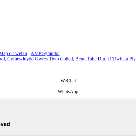
Map o'r wefan
-
AMP Symudol
nol
,
Cyfnewidydd Gwres Tiwb Coiled
,
Bend Tube Dur
,
U Tiwbiau Pl
WeChat
WhatsApp