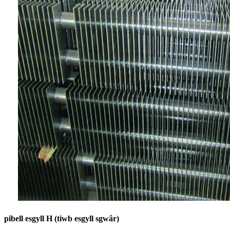
pibell esgyll H (tiwb esgyll sgwâr)