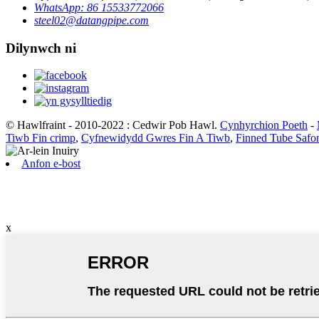
WhatsApp: 86 15533772066
steel02@datangpipe.com
Dilynwch ni
© Hawlfraint - 2010-2022 : Cedwir Pob Hawl.
Cynhyrchion Poeth
-
Tiwb Fin crimp
,
Cyfnewidydd Gwres Fin A Tiwb
,
Finned Tube Safo
Anfon e-bost
x