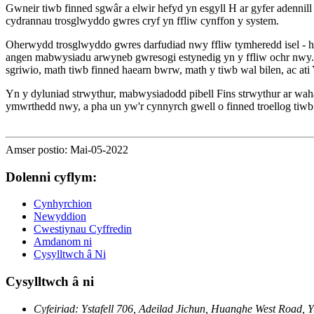
Gwneir tiwb finned sgwâr a elwir hefyd yn esgyll H ar gyfer adennill 
cydrannau trosglwyddo gwres cryf yn ffliw cynffon y system.
Oherwydd trosglwyddo gwres darfudiad nwy ffliw tymheredd isel - h
angen mabwysiadu arwyneb gwresogi estynedig yn y ffliw ochr nwy.Y 
sgriwio, math tiwb finned haearn bwrw, math y tiwb wal bilen, ac ati
Yn y dyluniad strwythur, mabwysiadodd pibell Fins strwythur ar wahâ
ymwrthedd nwy, a pha un yw'r cynnyrch gwell o finned troellog tiwb
Amser postio: Mai-05-2022
Dolenni cyflym:
Cynhyrchion
Newyddion
Cwestiynau Cyffredin
Amdanom ni
Cysylltwch â Ni
Cysylltwch â ni
Cyfeiriad: Ystafell 706, Adeilad Jichun, Huanghe West Road, Y