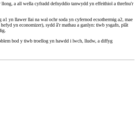
llong, a all wella cyfradd defnyddio tanwydd yn effeithiol a threfnu'r
a1 yn llawer llai na wal ochr soda yn cyfernod ecsothermig a2, mae
efyd yn economizer), sydd â'r mathau a ganlyn: tiwb ysgafn, plât
ig.
blem bod y tiwb troellog yn hawdd i lwch, lludw, a diffyg