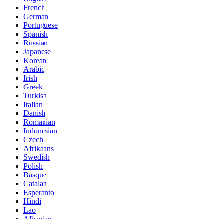
French
German
Portuguese
Spanish
Russian
Japanese
Korean
Arabic
Irish
Greek
Turkish
Italian
Danish
Romanian
Indonesian
Czech
Afrikaans
Swedish
Polish
Basque
Catalan
Esperanto
Hindi
Lao
Albanian