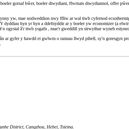
boeler gorsaf bŵer, boeler diwydiant, ffwrnais diwydiannol, offer pŵer 
ynny yw, mae nodweddion nwy ffliw ar wal tiwb cyfernod ecsothermig 
dyddiau hyn yr hyn a ddefnyddir ar y boeler yw economizer (a elwir h
 Yn ogystal â'r tiwb ysgafn , mae'r gweddill yn strwythur wyneb estyned
n ar gyfer y hawdd ei gwlwm o rannau llwyd pibell, sy'n goresgyn pro
.
unhe District, Cangzhou, Hebei, Tsieina.