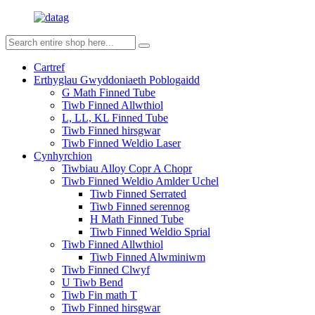
Cartref
Erthyglau Gwyddoniaeth Poblogaidd
G Math Finned Tube
Tiwb Finned Allwthiol
L, LL, KL Finned Tube
Tiwb Finned hirsgwar
Tiwb Finned Weldio Laser
Cynhyrchion
Tiwbiau Alloy Copr A Chopr
Tiwb Finned Weldio Amlder Uchel
Tiwb Finned Serrated
Tiwb Finned serennog
H Math Finned Tube
Tiwb Finned Weldio Sprial
Tiwb Finned Allwthiol
Tiwb Finned Alwminiwm
Tiwb Finned Clwyf
U Tiwb Bend
Tiwb Fin math T
Tiwb Finned hirsgwar