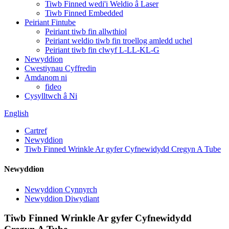
Tiwb Finned wedi'i Weldio â Laser
Tiwb Finned Embedded
Peiriant Fintube
Peiriant tiwb fin allwthiol
Peiriant weldio tiwb fin troellog amledd uchel
Peiriant tiwb fin clwyf L-LL-KL-G
Newyddion
Cwestiynau Cyffredin
Amdanom ni
fideo
Cysylltwch â Ni
English
Cartref
Newyddion
Tiwb Finned Wrinkle Ar gyfer Cyfnewidydd Cregyn A Tube
Newyddion
Newyddion Cynnyrch
Newyddion Diwydiant
Tiwb Finned Wrinkle Ar gyfer Cyfnewidydd