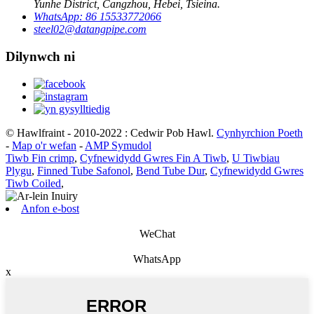
Yunhe District, Cangzhou, Hebei, Tsieina.
WhatsApp: 86 15533772066
steel02@datangpipe.com
Dilynwch ni
© Hawlfraint - 2010-2022 : Cedwir Pob Hawl.
Cynhyrchion Poeth
-
Map o'r wefan
-
AMP Symudol
Tiwb Fin crimp
,
Cyfnewidydd Gwres Fin A Tiwb
,
U Tiwbiau
Plygu
,
Finned Tube Safonol
,
Bend Tube Dur
,
Cyfnewidydd Gwres
Tiwb Coiled
,
Anfon e-bost
WeChat
WhatsApp
x