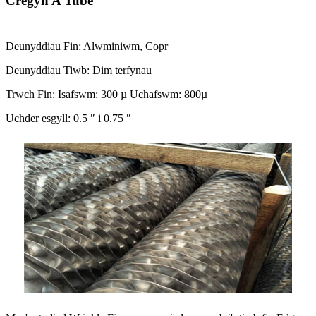
Cregyn A Tube
Deunyddiau Fin: Alwminiwm, Copr
Deunyddiau Tiwb: Dim terfynau
Trwch Fin: Isafswm: 300 µ Uchafswm: 800µ
Uchder esgyll: 0.5 ″ i 0.75 ″