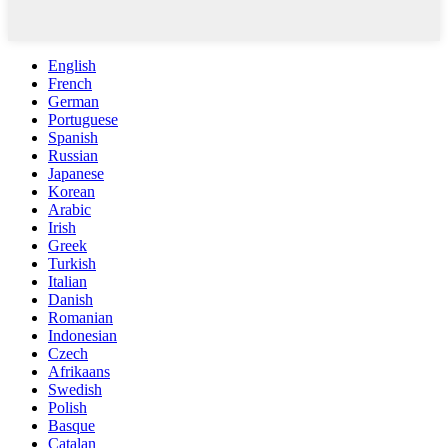
English
French
German
Portuguese
Spanish
Russian
Japanese
Korean
Arabic
Irish
Greek
Turkish
Italian
Danish
Romanian
Indonesian
Czech
Afrikaans
Swedish
Polish
Basque
Catalan