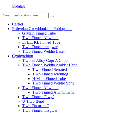
Cartref
Erthyglau Gwyddoniaeth Poblogaidd
G Math Finned Tube
Tiwb Finned Allwthiol
L, LL, KL Finned Tube
Tiwb Finned hirsgwar
Tiwb Finned Weldio Laser
Cynhyrchion
Tiwbiau Alloy Copr A Chopr
Tiwb Finned Weldio Amlder Uchel
Tiwb Finned Serrated
Tiwb Finned serennog
H Math Finned Tube
Tiwb Finned Weldio Sprial
Tiwb Finned Allwthiol
Tiwb Finned Alwminiwm
Tiwb Finned Clwyf
U Tiwb Bend
Tiwb Fin math T
Tiwb Finned hirsgwar