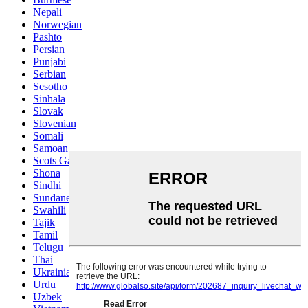
Nepali
Norwegian
Pashto
Persian
Punjabi
Serbian
Sesotho
Sinhala
Slovak
Slovenian
Somali
Samoan
Scots Gaelic
Shona
Sindhi
Sundanese
Swahili
Tajik
Tamil
Telugu
Thai
Ukrainian
Urdu
Uzbek