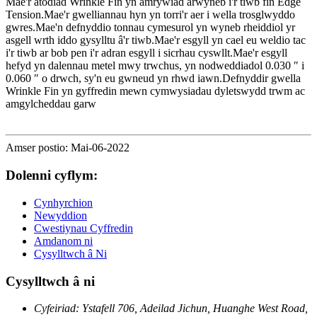
Mae'r atodiad Wrinkle Fin yn amrywiad arwyneb i'r tiwb fin Edge
Tension.Mae'r gwelliannau hyn yn torri'r aer i wella trosglwyddo
gwres.Mae'n defnyddio tonnau cymesurol yn wyneb rheiddiol yr
asgell wrth iddo gysylltu â'r tiwb.Mae'r esgyll yn cael eu weldio tac
i'r tiwb ar bob pen i'r adran esgyll i sicrhau cyswllt.Mae'r esgyll
hefyd yn dalennau metel mwy trwchus, yn nodweddiadol 0.030 ″ i
0.060 ″ o drwch, sy'n eu gwneud yn rhwd iawn.Defnyddir gwella
Wrinkle Fin yn gyffredin mewn cymwysiadau dyletswydd trwm ac
amgylcheddau garw
Amser postio: Mai-06-2022
Dolenni cyflym:
Cynhyrchion
Newyddion
Cwestiynau Cyffredin
Amdanom ni
Cysylltwch â Ni
Cysylltwch â ni
Cyfeiriad: Ystafell 706, Adeilad Jichun, Huanghe West Road,